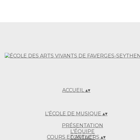
ACCUEIL
▴
▾
L'ÉCOLE DE MUSIQUE
▴
▾
PRÉSENTATION
L'ÉQUIPE
COURS ET ATELIERS
▴
▾
CONTACT