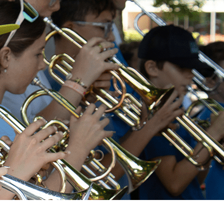
Exporter les lignes sélectionnées
Exporter toutes les colonnes
Exporter uniquement les colonnes affichées
Menu
<
>
Actualités
Orchestres à l'école
Agenda de l'école
Galerie photos
?>
Images de la page d'accueil
Cliquez pour éditer