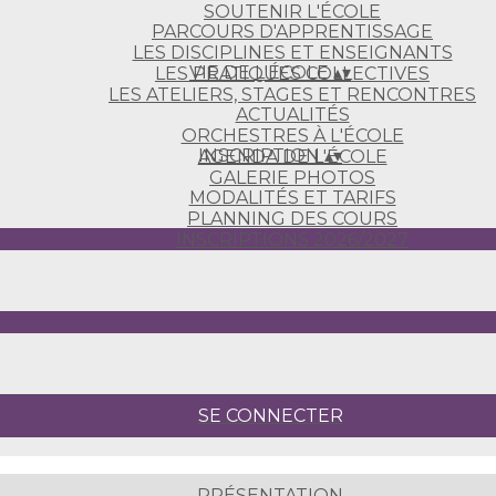
SOUTENIR L'ÉCOLE
PARCOURS D'APPRENTISSAGE
LES DISCIPLINES ET ENSEIGNANTS
VIE DE L'ÉCOLE
▴
▾
LES PRATIQUES COLLECTIVES
LES ATELIERS, STAGES ET RENCONTRES
ACTUALITÉS
ORCHESTRES À L'ÉCOLE
INSCRIPTION
▴
▾
AGENDA DE L'ÉCOLE
GALERIE PHOTOS
MODALITÉS ET TARIFS
PLANNING DES COURS
INSCRIPTIONS 2026/2027
SE CONNECTER
PRÉSENTATION