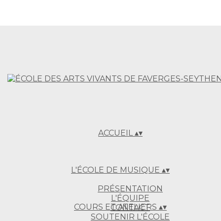
ACCUEIL
▴
▾
L'ÉCOLE DE MUSIQUE
▴
▾
PRÉSENTATION
L'ÉQUIPE
COURS ET ATELIERS
▴
▾
CONTACT
SOUTENIR L'ÉCOLE