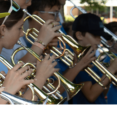
Exporter les lignes sélectionnées
Exporter toutes les colonnes
Exporter uniquement les colonnes affichées
Menu
<
>
Modalités et tarifs
Planning des cours
Inscriptions 2026/2027
?>
Images de la page d'accueil
Cliquez pour éditer