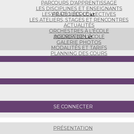
PARCOURS D'APPRENTISSAGE
LES DISCIPLINES ET ENSEIGNANTS
VIE DE L'ÉCOLE
▴
▾
LES PRATIQUES COLLECTIVES
LES ATELIERS, STAGES ET RENCONTRES
ACTUALITÉS
ORCHESTRES À L'ÉCOLE
INSCRIPTION
▴
▾
AGENDA DE L'ÉCOLE
GALERIE PHOTOS
MODALITÉS ET TARIFS
PLANNING DES COURS
INSCRIPTIONS 2026/2027
SE CONNECTER
PRÉSENTATION